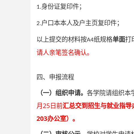
身份证复印件；
1.
户口本本人及户主页复印件；
2.
以上提交的材料按
纸规格
单面
打
A4
请人亲笔签名确认。
四、申报流程
（一）组织申请。
各学院请组织本
25
月
日前
汇总交到招生与就业指导
203
办公室）。