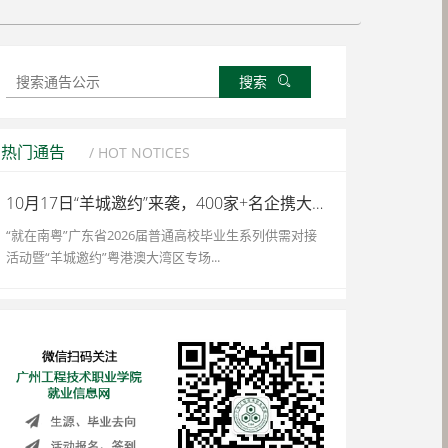
搜索
热门通告
/ HOT NOTICES
10月17日“羊城邀约”来袭，400家+名企携大湾区优质岗等你Pick
“就在南粤”广东省2026届普通高校毕业生系列供需对接
活动暨“羊城邀约”粤港澳大湾区专场...