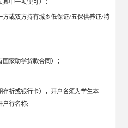
项其中一项便可）：
一方或双方持有城乡低保证
五保供养证
特
/
/
；
有国家助学贷款合同）；
期存折或银行卡），开户名须为学生本
开户行名称
;